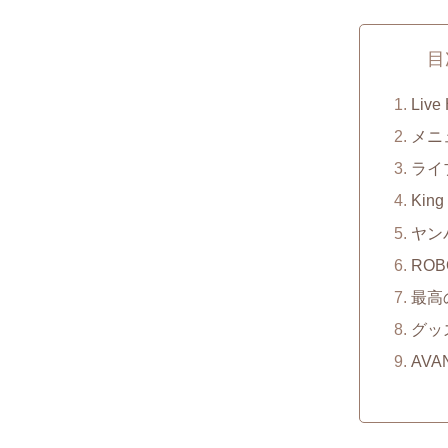
目
Live
メニ
ライ
Kin
ヤン
RO
最高
グッ
AVA