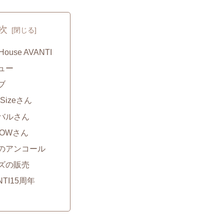
次
 House AVANTI
ュー
ブ
g Sizeさん
バルさん
BOWさん
のアンコール
ズの販売
NTI15周年