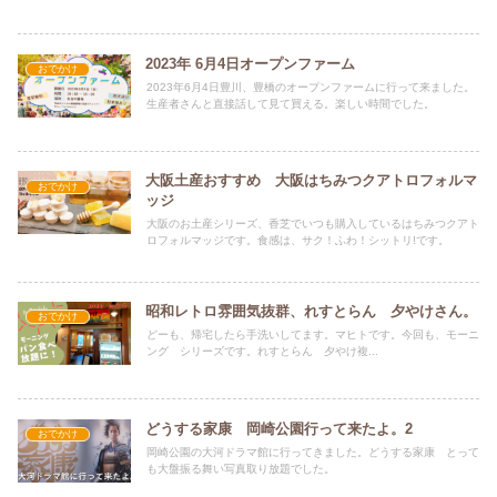
2023年 6月4日オープンファーム
おでかけ
2023年6月4日豊川、豊橋のオープンファームに行って来ました。
生産者さんと直接話して見て買える。楽しい時間でした。
大阪土産おすすめ 大阪はちみつクアトロフォルマ
おでかけ
ッジ
大阪のお土産シリーズ、香芝でいつも購入しているはちみつクアト
ロフォルマッジです。食感は、サク！ふわ！シットリ!です。
昭和レトロ雰囲気抜群、れすとらん 夕やけさん。
おでかけ
どーも、帰宅したら手洗いしてます。マヒトです。今回も、モーニ
ング シリーズです。れすとらん 夕やけ複...
どうする家康 岡崎公園行って来たよ。2
おでかけ
岡崎公園の大河ドラマ館に行ってきました。どうする家康 とって
も大盤振る舞い写真取り放題でした。