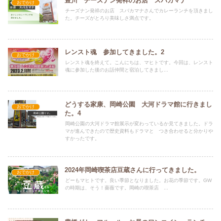
豊川 チーズナン発祥のお店 スバカマナ
おでかけ
チーズナン発祥のお店 スバカマナさんでカレーランチを頂きまし
た。チーズがとろり美味しさ満点です。
レンスト魂 参加してきました。2
おでかけ
レンスト魂を終えて。こんにちは、マヒトです。今回は、レンスト
魂に参加した後のお話仲間と宿泊してきまし...
どうする家康、岡崎公園 大河ドラマ館に行きまし
おでかけ
た。4
岡崎公園の大河ドラマ館展示が変わっているか見てきました。ドラ
マが進んできたので歴史資料もドラマと つき合わせると分かりや
すかったです。
2024年岡崎喫茶店豆蔵さんに行ってきました。
おでかけ
どーもマヒトです。良い季節となりました。お花の季節です。GW
の時期は、そう！薔薇です。岡崎の喫茶店 ...