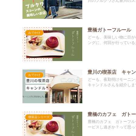
川のプルクワさん豊川のスコ
豊橋ガトーフルール
おでかけ
どーも、美味しい物に目が
ングに、何回か行っているガ
豊川の喫茶店 キャ
おでかけ
どーも、夜勤明けモーニン
キャンドルさんを紹介します
豊橋のカフェ ガト
喫茶店シリーズ
豊橋のカフェ ガトーフル
ービスし過ぎか？って思っ