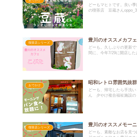
おでかけ
どーもマヒトです。良い季
の喫茶店 豆蔵さんoppo_3.
豊川のオススメカフ
喫茶店シリーズ
どーも。久しぶりの更新で
間に、今年7/29に開店したお
昭和レトロ雰囲気抜
おでかけ
どーも、帰宅したら手洗い
ん 夕やけ複合福祉施設の【
豊川のオススメモー
喫茶店シリーズ
どーも、素敵なお店を見つ