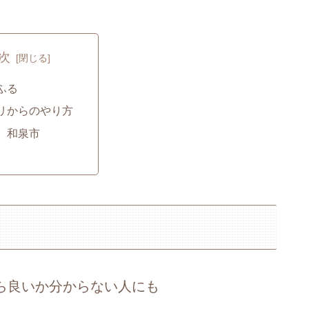
次
ふる
リからのやり方
）和泉市
ら良いか分からない人にも